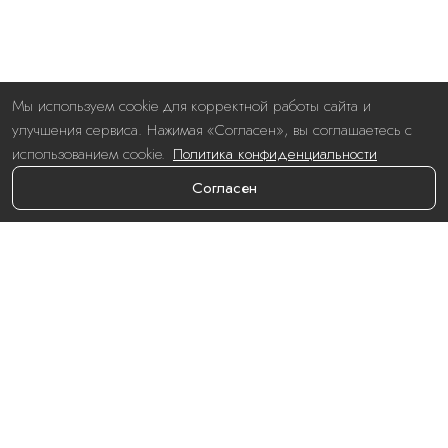
Мы используем cookie для корректной работы сайта и
улучшения сервиса. Нажимая «Согласен», вы соглашаетесь с
использованием cookie.
Политика конфиденциальности
Согласен
Номера
Стандарт
Стандарт улучшенный
Делюкс
Люкс
Услуги