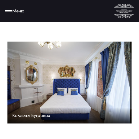
Меню
Комната Бугровых
К