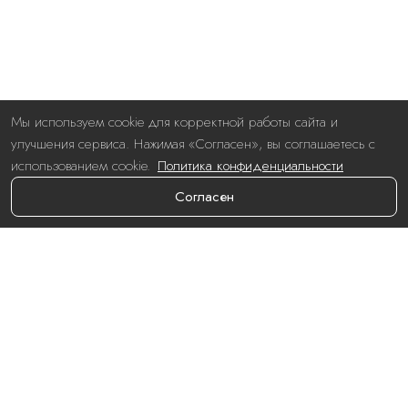
Мы используем cookie для корректной работы сайта и
улучшения сервиса. Нажимая «Согласен», вы соглашаетесь с
использованием cookie.
Политика конфиденциальности
Согласен
Номера
Стандарт
Стандарт улучшенный
Делюкс
Люкс
Услуги